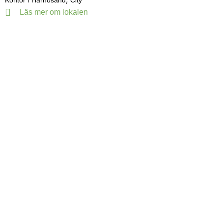
Kontor i
Härnösand
City
Läs mer om lokalen