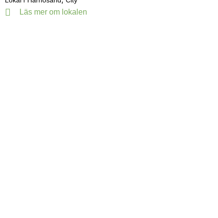
Lokal i
Härnösand
City
Läs mer om lokalen