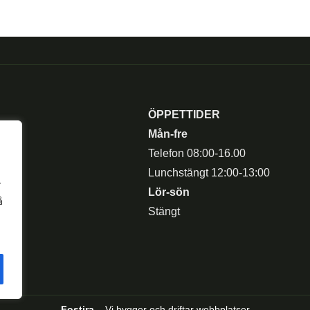
ÖPPETTIDER
Mån-fre
Telefon 08:00-16.00
Lunchstängt 12:00-13:00
r
Lör-sön
å
Stängt
Fostira
– Vi bygger och driftar webbplatser