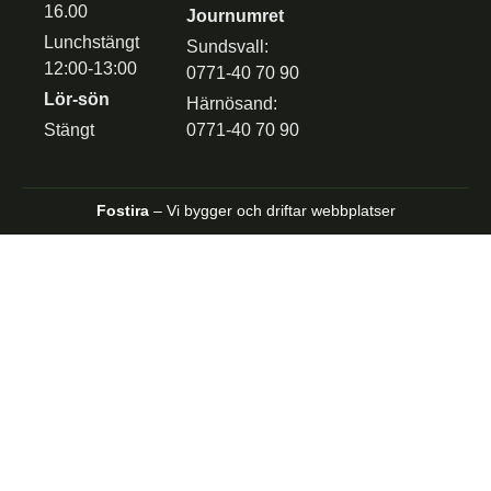
16.00
Journumret
Lunchstängt
Sundsvall:
12:00-13:00
0771-40 70 90
Lör-sön
Härnösand:
Stängt
0771-40 70 90
Fostira
– Vi bygger och driftar webbplatser