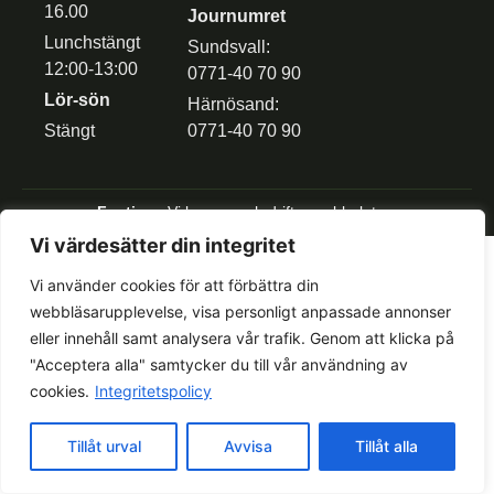
16.00
Journumret
Lunchstängt
Sundsvall:
12:00-13:00
0771-40 70 90
Lör-sön
Härnösand:
Stängt
0771-40 70 90
Fostira
– Vi bygger och driftar webbplatser
Vi värdesätter din integritet
Vi använder cookies för att förbättra din
webbläsarupplevelse, visa personligt anpassade annonser
eller innehåll samt analysera vår trafik. Genom att klicka på
"Acceptera alla" samtycker du till vår användning av
cookies.
Integritetspolicy
Tillåt urval
Avvisa
Tillåt alla