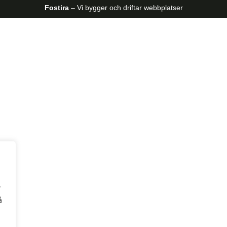
Fostira
– Vi bygger och driftar webbplatser
r
å