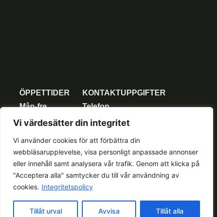
ÖPPETTIDER
KONTAKTUPPGIFTER
Mån-fre
Telefon
Telefon 08:00-
0771-40 70 90
Vi värdesätter din integritet
16.00
Journumret
Vi använder cookies för att förbättra din
Lunchstängt
Sundsvall:
webbläsarupplevelse, visa personligt anpassade annonser
12:00-13:00
0771-40 70 90
eller innehåll samt analysera vår trafik. Genom att klicka på
Lör-sön
Härnösand:
"Acceptera alla" samtycker du till vår användning av
Stängt
0771-40 70 90
cookies.
Integritetspolicy
Tillåt urval
Avvisa
Tillåt alla