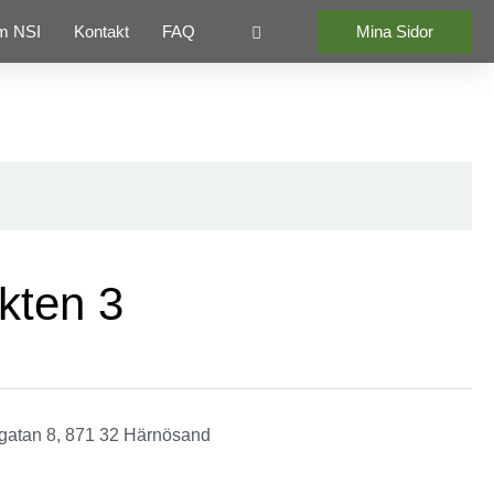
m NSI
Kontakt
FAQ
Mina Sidor
kten 3
gatan 8, 871 32 Härnösand