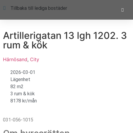
Tillbaka till lediga bostäder
Artillerigatan 13 lgh 1202. 3
rum & kök
Härnösand
,
City
2026-03-01
Lägenhet
82 m2
3 rum & kök
8178 kr/mån
031-056-1015